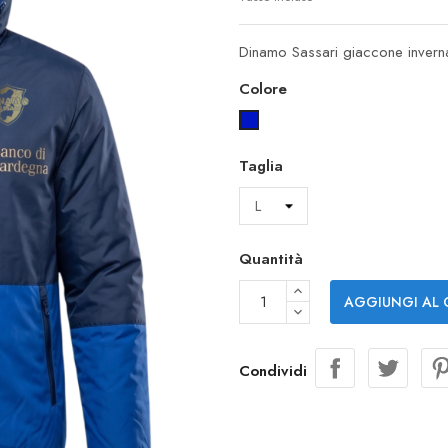
Dinamo Sassari giaccone inverna
Colore
Navy/royal
Taglia
Quantità
AGGIUNGI AL 
Condividi