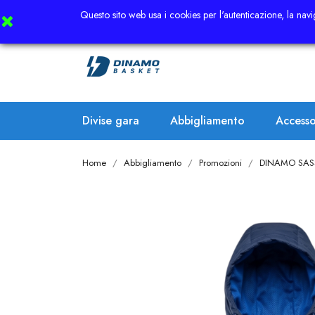
Questo sito web usa i cookies per l'autenticazione, la navig
Divise gara
Abbigliamento
Accesso
Home
Abbigliamento
Promozioni
DINAMO SAS