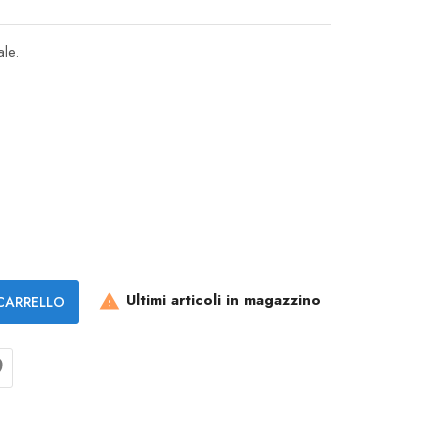
le.
Ultimi articoli in magazzino
CARRELLO
