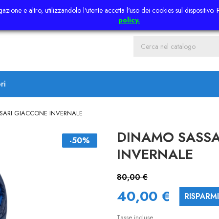
azione e altro, utilizzandolo l'utente accetta l'uso dei cookies sul dispositivo.
policy.
ri
SARI GIACCONE INVERNALE
DINAMO SASSA
-50%
INVERNALE
80,00 €
40,00 €
RISPARM
Tasse incluse