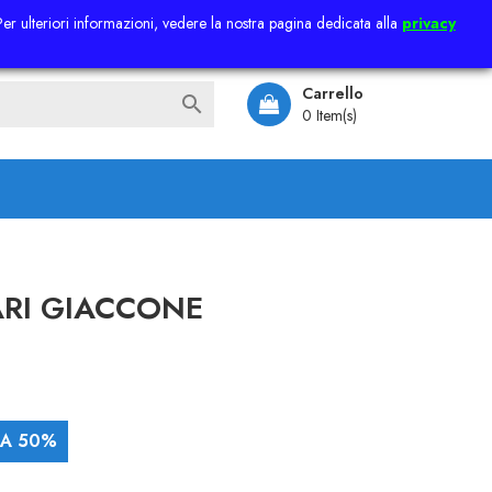
 Per ulteriori informazioni, vedere la nostra pagina dedicata alla
privacy
Accedi
Carrello

0 Item(s)
RI GIACCONE
IA 50%