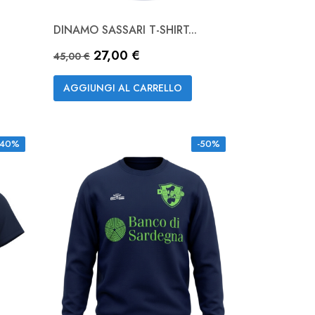
DINAMO SASSARI T-SHIRT...
Anteprima

Prezzo base
Prezzo
27,00 €
Ciano
Royal
45,00 €
AGGIUNGI AL CARRELLO
-40%
-50%