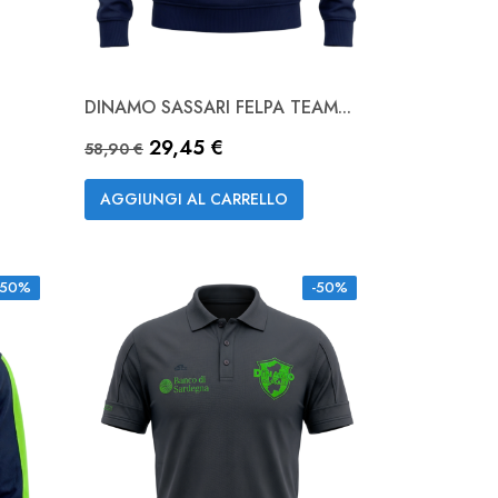
DINAMO SASSARI FELPA TEAM...
Anteprima

Prezzo base
Prezzo
29,45 €
NAVY
58,90 €
AGGIUNGI AL CARRELLO
-50%
-50%