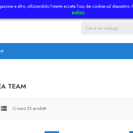
azione e altro, utilizzandolo l'utente accetta l'uso dei cookies sul dispositivo.
policy.
ri
EA TEAM
Ci sono 25 prodotti.