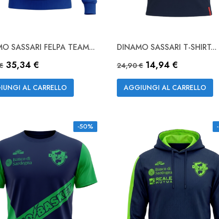
O SASSARI FELPA TEAM...
DINAMO SASSARI T-SHIRT...
Anteprima
Anteprima


zo base
Prezzo
Prezzo base
Prezzo
35,34 €
14,94 €
Royal
NAVY
€
24,90 €
IUNGI AL CARRELLO
AGGIUNGI AL CARRELLO
-50%