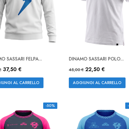
O SASSARI FELPA...
DINAMO SASSARI POLO...
Anteprima
Anteprima


zo base
Prezzo
Prezzo base
Prezzo
37,50 €
22,50 €
Bianco
Bianco
NAVY
€
45,00 €
IUNGI AL CARRELLO
AGGIUNGI AL CARRELLO
-50%