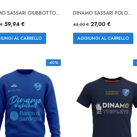
O SASSARI GIUBBOTTO...
DINAMO SASSARI POLO...
Anteprima

zo base
Prezzo
Prezzo base
Prezzo
59,94 €
27,00 €
Bianco
NAVY
 €
45,00 €
Anteprima

IUNGI AL CARRELLO
AGGIUNGI AL CARRELLO
-40%