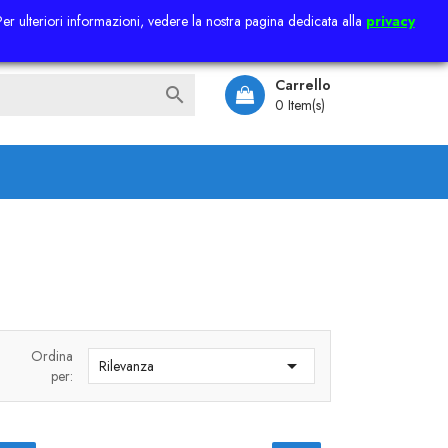
 Per ulteriori informazioni, vedere la nostra pagina dedicata alla
privacy
Accedi
Carrello

0 Item(s)
Ordina

Rilevanza
per: