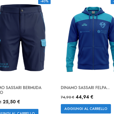
-40%
MO SASSARI BERMUDA
DINAMO SASSARI FELPA...
Anteprima

GO
Prezzo base
Prezzo
44,94 €
NAVY
74,90 €
Anteprima

zo base
Prezzo
25,50 €
€
AGGIUNGI AL CARRELLO
IUNGI AL CARRELLO