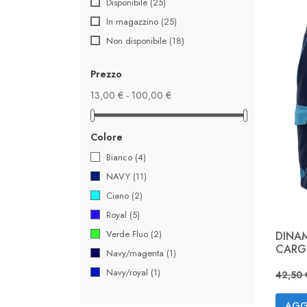
Disponibile
(25)
In magazzino
(25)
Non disponibile
(18)
Prezzo
13,00 € - 100,00 €
Colore
Bianco
(4)
NAVY
(11)
Ciano
(2)
Royal
(5)
Verde Fluo
(2)
DINA
CAR
Navy/magenta
(1)
Prez
Navy/royal
(1)
42,50 
AGG