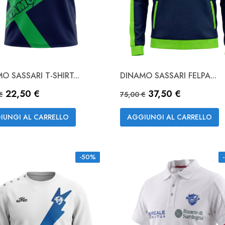
O SASSARI T-SHIRT...
DINAMO SASSARI FELPA...
Anteprima
Anteprima


zo base
Prezzo
Prezzo base
Prezzo
22,50 €
37,50 €
NAVY
Verde
NAVY
€
75,00 €
Fluo
IUNGI AL CARRELLO
AGGIUNGI AL CARRELLO
-50%