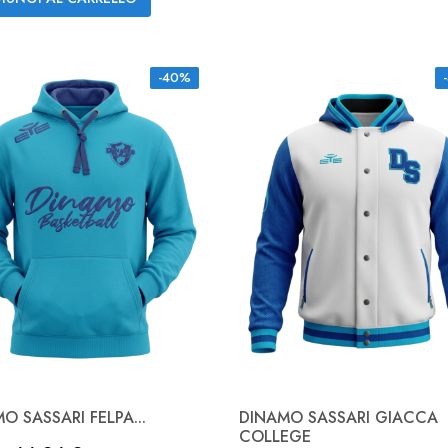
-40%
O SASSARI FELPA...
DINAMO SASSARI GIACCA
Anteprima

COLLEGE