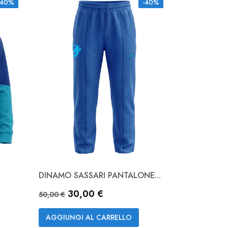
-40%
-40%
DINAMO SASSARI PANTALONE...
Anteprima

Prezzo base
Prezzo
30,00 €
Royal
50,00 €
AGGIUNGI AL CARRELLO