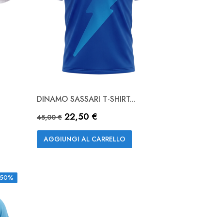
DINAMO SASSARI T-SHIRT...
Anteprima

Prezzo base
Prezzo
22,50 €
NAVY
Royal
45,00 €
AGGIUNGI AL CARRELLO
-50%