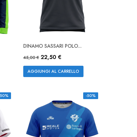
DINAMO SASSARI POLO...
Anteprima

Prezzo base
Prezzo
22,50 €
Bianco
NAVY
45,00 €
AGGIUNGI AL CARRELLO
-50%
-50%