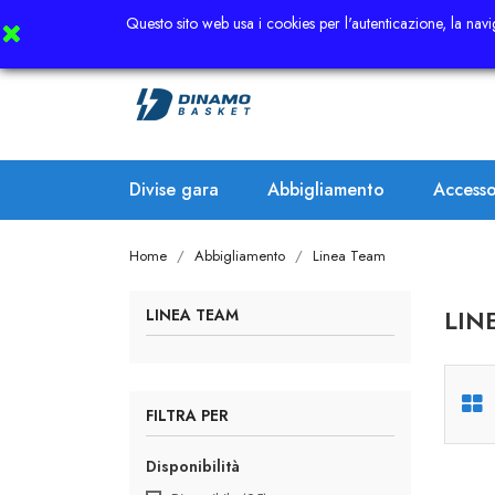
Questo sito web usa i cookies per l'autenticazione, la navig
Divise gara
Abbigliamento
Accesso
Home
Abbigliamento
Linea Team
LIN
LINEA TEAM
FILTRA PER
Disponibilità