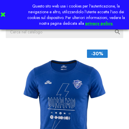
Questo sito web usa i cookies per l'autenticazione, la


navigazione e altro, utilizzandolo l'utente accetta l'uso dei
cookies sul dispositivo. Per ulteriori informazioni, vedere la
nostra pagina dedicata alla
privacy policy.

-30%