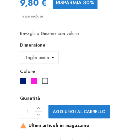
9,80 €
RISPARMIA 30%
Tasse incluse
Bavaglino Dinamo con velcro.
Dimensione
Colore
NAVY
MAGENTA
Bianco/navy
Quantità
AGGIUNGI AL CARRELLO
Ultimi articoli in magazzino
