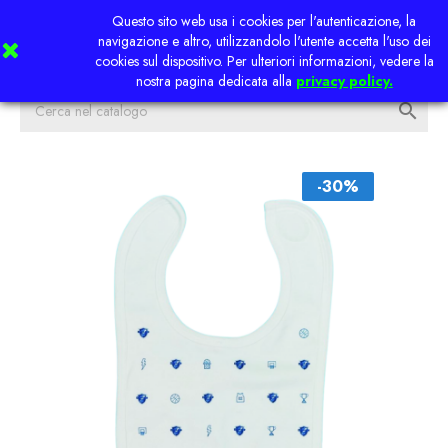
Questo sito web usa i cookies per l'autenticazione, la


navigazione e altro, utilizzandolo l'utente accetta l'uso dei
cookies sul dispositivo. Per ulteriori informazioni, vedere la
nostra pagina dedicata alla
privacy policy.

-30%